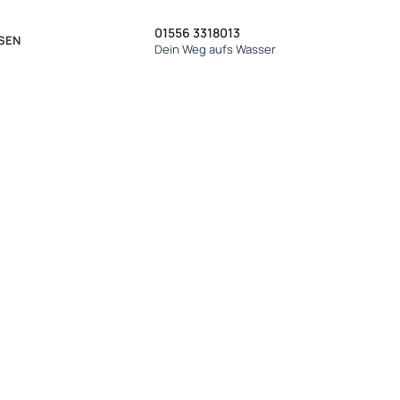
01556 3318013
KONTAKT
SEN
Dein Weg aufs Wasser
ungskurs in