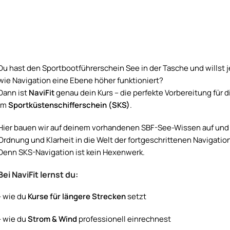
Du hast den Sportbootführerschein See in der Tasche und willst j
wie Navigation eine Ebene höher funktioniert?
Dann ist
NaviFit
genau dein Kurs – die perfekte Vorbereitung für d
im
Sportküstenschifferschein (SKS)
.
Hier bauen wir auf deinem vorhandenen SBF-See-Wissen auf und
Ordnung und Klarheit in die Welt der fortgeschrittenen Navigatio
Denn SKS-Navigation ist kein Hexenwerk.
Bei NaviFit lernst du:
- wie du
Kurse für längere Strecken
setzt
- wie du
Strom & Wind
professionell einrechnest