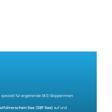
ng speziell für angehende SKS-Skipperinnen
otführerschein See (SBF See)
auf und