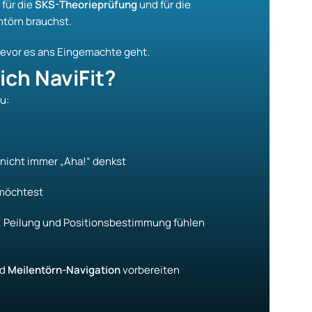
 für die
SKS-Theorieprüfung
und für die
ntörn brauchst.
bevor es ans Eingemachte geht.
ich NaviFit?
u:
 nicht immer „Aha!“ denkst
 möchtest
g, Peilung und Positionsbestimmung fühlen
d
Meilentörn-Navigation
vorbereiten