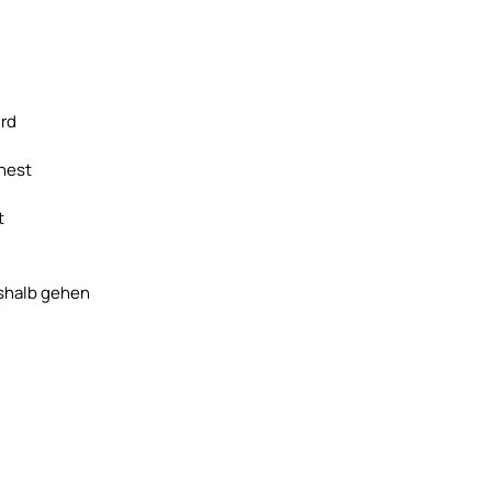
ird
nest
t
eshalb gehen