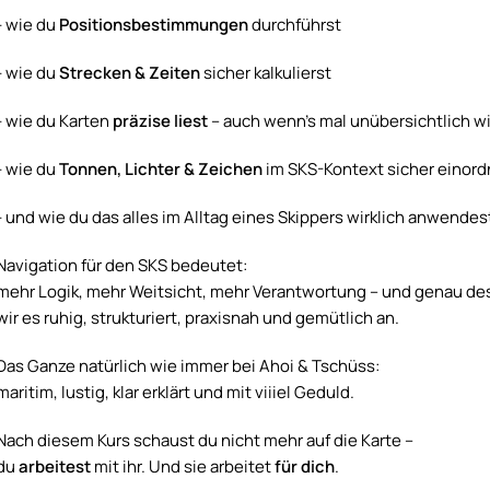
- wie du
Positionsbestimmungen
durchführst
- wie du
Strecken & Zeiten
sicher kalkulierst
- wie du Karten
präzise liest
– auch wenn’s mal unübersichtlich w
- wie du
Tonnen, Lichter & Zeichen
im SKS-Kontext sicher einord
- und wie du das alles im Alltag eines Skippers wirklich anwendes
Navigation für den SKS bedeutet:
mehr Logik, mehr Weitsicht, mehr Verantwortung – und genau d
wir es ruhig, strukturiert, praxisnah und gemütlich an.
Das Ganze natürlich wie immer bei Ahoi & Tschüss:
maritim, lustig, klar erklärt und mit viiiel Geduld.
Nach diesem Kurs schaust du nicht mehr auf die Karte –
du
arbeitest
mit ihr. Und sie arbeitet
für dich
.