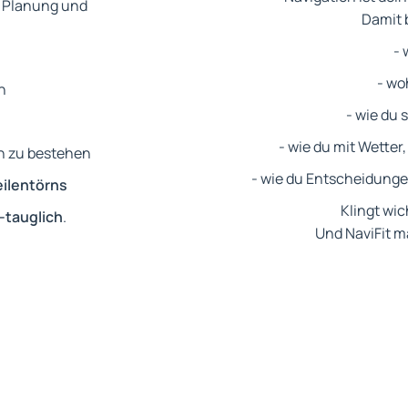
, Planung und
Damit 
- 
- wo
n
- wie du
- wie du mit Wetter
än zu bestehen
- wie du Entscheidungen
eilentörns
Klingt wic
-tauglich
.
Und NaviFit ma