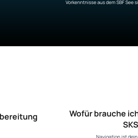
Vorkenntnisse aus dem SBF See s
Wofür brauche ich
rbereitung
SKS
Navigation ist dei