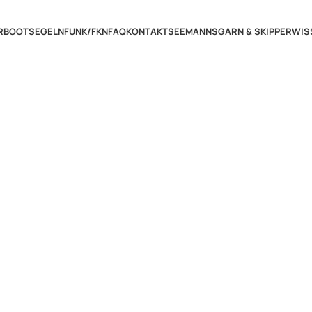
RBOOT
SEGELN
FUNK/FKN
FAQ
KONTAKT
SEEMANNSGARN & SKIPPERWIS
- Prüfungsvorbereit
wigshafen am Rhein